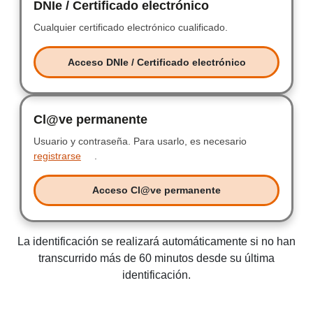
DNIe / Certificado electrónico
DNIe / Certificad
Cualquier certificado electrónico cualificado.
Cualquier certificad
Acceso DNIe / Certificado electrónico
Acceso DNIe / Certificado electr
Cl@ve permanente
Clave permanente
Usuario y contraseña.
Usuario y contraseña.
Para usarlo, es necesario
registrarse
.
Acceso Cl@ve permanente
Acceso Clave permanente
La identificación se realizará automáticamente si no han
transcurrido más de 60 minutos desde su última
identificación.